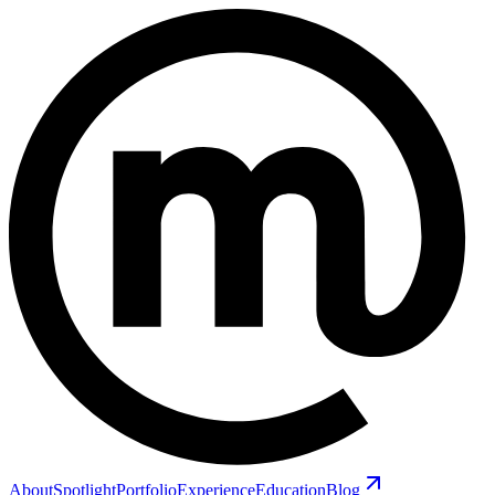
About
Spotlight
Portfolio
Experience
Education
Blog