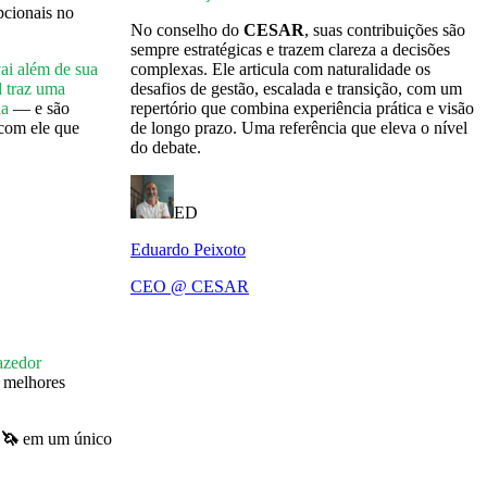
pcionais no
No conselho do
CESAR
, suas contribuições são
sempre estratégicas e trazem clareza a decisões
vai além de sua
complexas. Ele articula com naturalidade os
l traz uma
desafios de gestão, escalada e transição, com um
na
— e são
repertório que combina experiência prática e visão
com ele que
de longo prazo. Uma referência que eleva o nível
do debate.
ED
Eduardo Peixoto
CEO @ CESAR
Fazedor
s melhores
 🦄
em um único