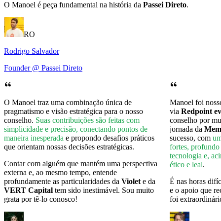
O Manoel é peça fundamental na história da
Passei Direto
.
RO
Rodrigo Salvador
Founder @ Passei Direto
O Manoel traz uma combinação única de
Manoel foi nosso
pragmatismo e visão estratégica para o nosso
via
Redpoint ev
conselho.
Suas contribuições são feitas com
conselho por mu
simplicidade e precisão, conectando pontos de
jornada da
Mem
maneira inesperada
e propondo desafios práticos
sucesso, com
um
que orientam nossas decisões estratégicas.
fortes, profundo
tecnologia e, a
Contar com alguém que mantém uma perspectiva
ético e leal
.
externa e, ao mesmo tempo, entende
profundamente as particularidades da
Violet
e da
É nas horas dif
VERT Capital
tem sido inestimável. Sou muito
e o apoio que re
grata por tê-lo conosco!
foi extraordinári