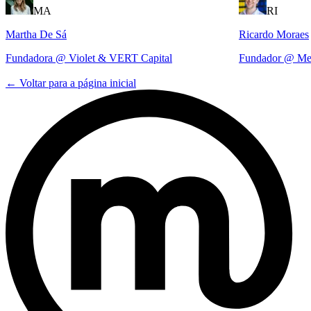
MA
RI
Martha De Sá
Ricardo Moraes
Fundadora @ Violet & VERT Capital
Fundador @ M
←
Voltar para a página inicial