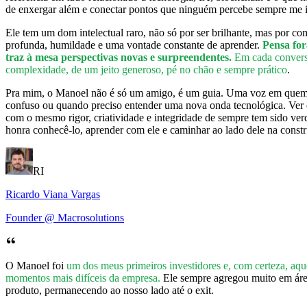
de enxergar além e conectar pontos que ninguém percebe sempre me 
Ele tem um dom intelectual raro, não só por ser brilhante, mas por c
profunda, humildade e uma vontade constante de aprender.
Pensa for
traz à mesa perspectivas novas e surpreendentes.
Em cada conversa
complexidade, de um jeito generoso, pé no chão e sempre prático
.
Pra mim, o Manoel não é só um amigo, é um guia. Uma voz em quem
confuso ou quando preciso entender uma nova onda tecnológica. Ver
com o mesmo rigor, criatividade e integridade de sempre tem sido ve
honra conhecê-lo, aprender com ele e caminhar ao lado dele na const
RI
Ricardo Viana Vargas
Founder @ Macrosolutions
O Manoel foi
um dos meus primeiros investidores e, com certeza, aq
momentos mais difíceis da empresa.
Ele sempre agregou muito em área
produto, permanecendo ao nosso lado até o exit.