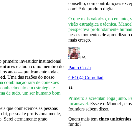
conselho, com contribuições exce
comitê de produto digital.
O que mais valorizo, no entanto, 
visão estratégica e técnica. Manoe
perspectiva profundamente huma
nesses momentos de aprendizado 
mais cresço.
PA
 primeiro investidor institucional
entures
e atuou como membro do
Paulo Costa
itos anos — praticamente toda a
ed
. Uma das razões do nosso
CEO @ Cubo Itaú
a combinação rara de conexões
 conhecimento em estratégia e
cima de tudo, um ser humano bom,
Primeiro a acreditar. Joga junto. 
incansável.
Esse é o Manoel , e o
íceis que conhecemos as pessoas —
founders sabem disso.
cebi, pessoal e profissionalmente,
o. Serei eternamente grato.
Quem mais tem
cinco unicórnios
fundo?