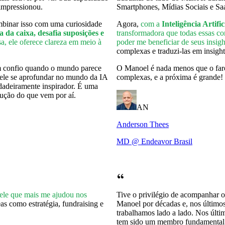
impressionou.
Smartphones, Mídias Sociais e Sa
ombinar isso com uma curiosidade
Agora,
com a
Inteligência Artific
a da caixa, desafia suposições e
transformadora que todas essas c
, ele oferece clareza em meio à
poder me beneficiar de seus insigh
complexas e traduzi-las em insight
 confio quando o mundo parece
O Manoel é nada menos que o faro
 ele se aprofundar no mundo da IA
complexas, e a próxima é grande! 
rdadeiramente inspirador. É uma
rução do que vem por aí.
AN
Anderson Thees
MD @ Endeavor Brasil
uele que mais me ajudou nos
Tive o privilégio de acompanhar o
s como estratégia, fundraising e
Manoel por décadas e, nos último
trabalhamos lado a lado. Nos últim
tem sido um membro fundamental