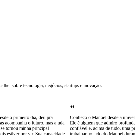
alhei sobre tecnologia, negócios, startups e inovação.
sde o primeiro dia, deu pra
Conheço o Manoel desde a univers
enas acompanha o futuro, mas ajuda
Ele é alguém que admiro profunda
 se tornou minha principal
confiável e, acima de tudo, uma p
ais estiver por vir. Sua capacidade
trabalhar ao lado do Manoel dura