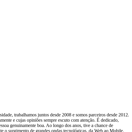
idade, trabalhamos juntos desde 2008 e somos parceiros desde 2012.
mente e cujas opiniões sempre escuto com atenção. É dedicado,
essoa genuinamente boa. Ao longo dos anos, tive a chance de
nte o surgimento de grandes ondas tecnológicas, da Web ao Mobile,