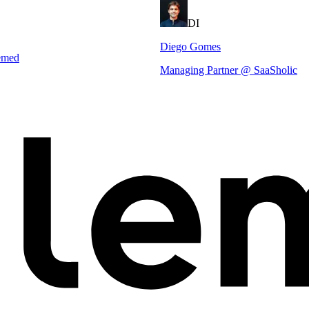
DI
Diego Gomes
emed
Managing Partner @ SaaSholic