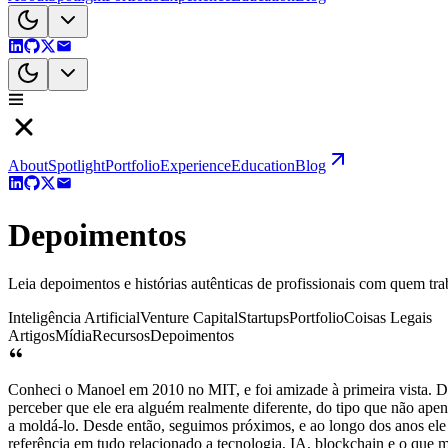
About
Spotlight
Portfolio
Experience
Education
Blog
Depoimentos
Leia depoimentos e histórias autênticas de profissionais com quem trab
Inteligência Artificial
Venture Capital
Startups
Portfolio
Coisas Legais
Artigos
Mídia
Recursos
Depoimentos
Conheci o Manoel em 2010 no MIT, e foi amizade à primeira vista. De
perceber que ele era alguém realmente diferente, do tipo que não ap
a moldá-lo. Desde então, seguimos próximos, e ao longo dos anos ele
referência em tudo relacionado a tecnologia, IA, blockchain e o que m